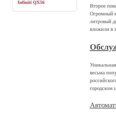
Infiniti QX56
Второе поко
Огромный к
литровый д
вложили в 
Обслуж
Уникальная
весьма поп
российског
городском ц
Автомат