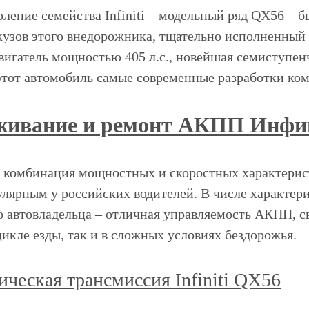
ление семейства Infiniti – модельный ряд QX56 – б
узов этого внедорожника, тщательно исполненный д
вигатель мощностью 405 л.с., новейшая семиступен
этот автомобиль самые современные разработки ко
ивание и ремонт АКПП Инфини
 комбинация мощностных и скоростных характерист
улярным у российских водителей. В числе характер
о автовладельца – отличная управляемость АКПП, 
икле езды, так и в сложных условиях бездорожья.
ическая трансмиссия Infiniti QX56