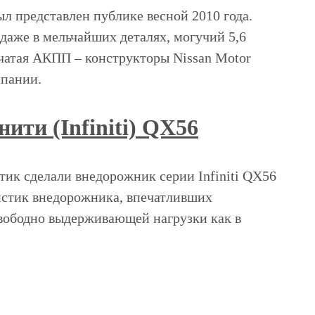
ыл представлен публике весной 2010 года.
аже в мельчайших деталях, могучий 5,6
чатая АКПП – конструкторы Nissan Motor
мпании.
ти (Infiniti) QX56
ик сделали внедорожник серии Infiniti QX56
истик внедорожника, впечатливших
свободно выдерживающей нагрузки как в