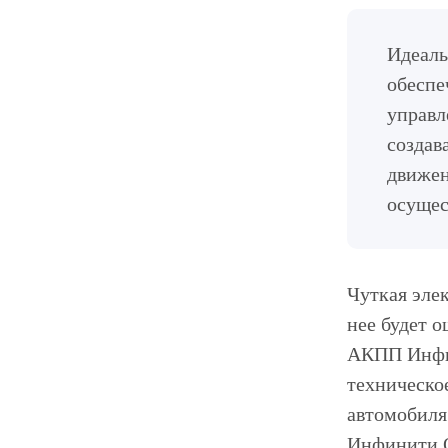
Идеаль
обеспе
управл
создав
движен
осущес
Чуткая эле
нее будет 
АКПП Инфин
техническо
автомобиля
Инфинити Q