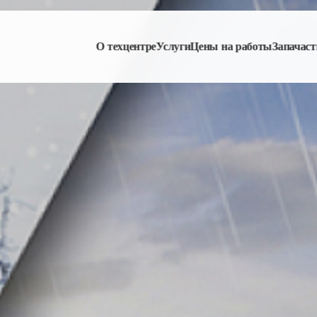
О техцентре
Услуги
Цены на работы
Запачаст