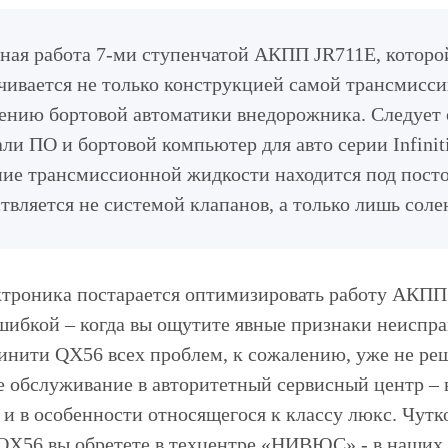
ная работа 7-ми ступенчатой АКПП JR711E, которой
чивается не только конструкцией самой трансмисси
ению бортовой автоматики внедорожника. Следует 
али ПО и бортовой компьютер для авто серии Infini
ие трансмиссионной жидкости находится под пост
твляется не системой клапанов, а только лишь сол
ктроника постарается оптимизировать работу АКПП 
ошибкой – когда вы ощутите явные признаки неиспра
ити QX56 всех проблем, к сожалению, уже не решит
е обслуживание в авторитетный сервисный центр –
 и в особенности относящегося к классу люкс. Чут
X56 вы обретете в техцентре «НИВЮС» - в наших