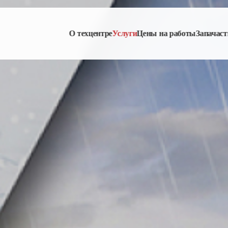
О техцентре
Услуги
Цены на работы
Запачаст